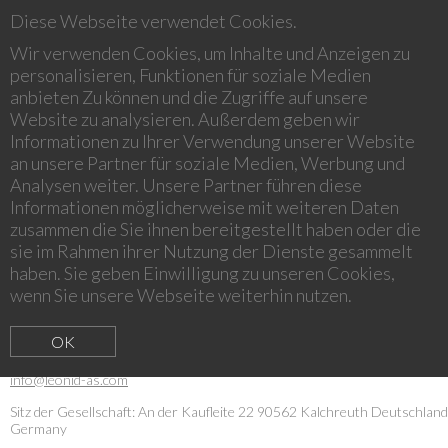
Diese Webseite verwendet Cookies.
Wir verwenden Cookies, um Inhalte und Anzeigen zu
personalisieren, Funktionen für soziale Medien
anbieten Zu können und die Zugriffe auf unsere
IMPRINT
Website zu analysieren. Außerdem geben wir
Informationen zu Ihrer Verwendung unserer Website
an unsere Partner für soziale Medien, Werbung und
Analysen weiter. Unsere Partner führen diese
Informationen möglicherweise mit weiteren Daten
zusammen die Sie ihnen bereitgestellt haben oder die
sie im Rahmen ihrer Nutzung der Dienste gesammelt
IMPRINT
haben. Sie geben Einwilligung zu unseren Cookies,
wenn Sie unsere Webseite weiterhin nutzen.
Leonidas Management GmbH
An der Kaufleite 22
90562 Kalchreuth,
Deutschland/Germany
OK
Tel:
+49 (0) 911 569 035 - 0
Fax: +49 (0) 911 569 035 - 39
Email:
info@leonid-as.com
Sitz der Gesellschaft:
An der Kaufleite 22
90562 Kalchreuth
Deutschland
Germany