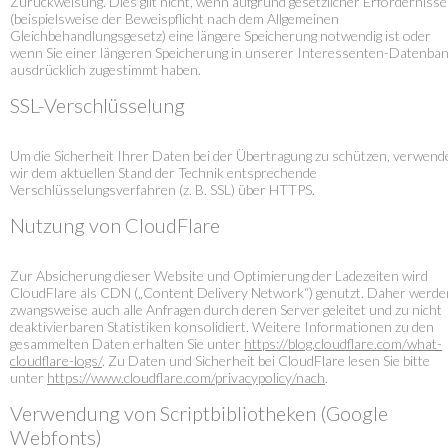
Zurückweisung. Dies gilt nicht, wenn aufgrund gesetzlicher Erfordernisse
(beispielsweise der Beweispflicht nach dem Allgemeinen
Gleichbehandlungsgesetz) eine längere Speicherung notwendig ist oder
wenn Sie einer längeren Speicherung in unserer Interessenten-Datenba
ausdrücklich zugestimmt haben.
SSL-Verschlüsselung
Um die Sicherheit Ihrer Daten bei der Übertragung zu schützen, verwend
wir dem aktuellen Stand der Technik entsprechende
Verschlüsselungsverfahren (z. B. SSL) über HTTPS.
Nutzung von CloudFlare
Zur Absicherung dieser Website und Optimierung der Ladezeiten wird
CloudFlare als CDN („Content Delivery Network“) genutzt. Daher werde
zwangsweise auch alle Anfragen durch deren Server geleitet und zu nicht
deaktivierbaren Statistiken konsolidiert. Weitere Informationen zu den
gesammelten Daten erhalten Sie unter
https://blog.cloudflare.com/what-
cloudflare-logs/
. Zu Daten und Sicherheit bei CloudFlare lesen Sie bitte
unter
https://www.cloudflare.com/privacypolicy/nach
.
Verwendung von Scriptbibliotheken (Google
Webfonts)