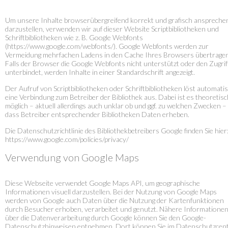
Um unsere Inhalte browserübergreifend korrekt und grafisch anspreche
darzustellen, verwenden wir auf dieser Website Scriptbibliotheken und
Schriftbibliotheken wie z. B. Google Webfonts
(https://www.google.com/webfonts/). Google Webfonts werden zur
Vermeidung mehrfachen Ladens in den Cache Ihres Browsers übertragen
Falls der Browser die Google Webfonts nicht unterstützt oder den Zugrif
unterbindet, werden Inhalte in einer Standardschrift angezeigt.
Der Aufruf von Scriptbibliotheken oder Schriftbibliotheken löst automati
eine Verbindung zum Betreiber der Bibliothek aus. Dabei ist es theoretisc
möglich – aktuell allerdings auch unklar ob und ggf. zu welchen Zwecken –
dass Betreiber entsprechender Bibliotheken Daten erheben.
Die Datenschutzrichtlinie des Bibliothekbetreibers Google finden Sie hier
https://www.google.com/policies/privacy/
Verwendung von Google Maps
Diese Webseite verwendet Google Maps API, um geographische
Informationen visuell darzustellen. Bei der Nutzung von Google Maps
werden von Google auch Daten über die Nutzung der Kartenfunktionen
durch Besucher erhoben, verarbeitet und genutzt. Nähere Informatione
über die Datenverarbeitung durch Google können Sie den Google-
Datenschutzhinweisen entnehmen. Dort können Sie im Datenschutzcen