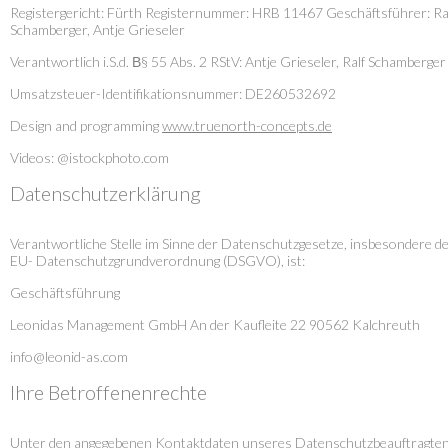
Registergericht: Fürth
Registernummer: HRB 11467
Geschäftsführer: Ra
Schamberger, Antje Grieseler
Verantwortlich i.S.d. В§ 55 Abs. 2 RStV:
Antje Grieseler, Ralf Schamberger
Umsatzsteuer-Identifikationsnummer: DE260532692
Design and programming
www.truenorth-concepts.de
Videos:
@istockphoto.com
Datenschutzerklärung
Verantwortliche Stelle im Sinne der Datenschutzgesetze, insbesondere d
EU- Datenschutzgrundverordnung (DSGVO), ist:
Geschäftsführung
Leonidas Management GmbH
An der Kaufleite 22
90562 Kalchreuth
info@leonid-as.com
Ihre Betroffenenrechte
Unter den angegebenen Kontaktdaten unseres Datenschutzbeauftragte